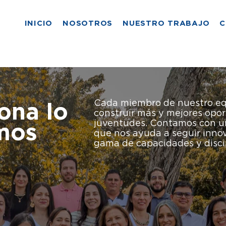
INICIO
NOSOTROS
NUESTRO TRABAJO
C
Cada miembro de nuestro eq
iona
lo
construir más y mejores opor
juventudes. Contamos con u
mos
que nos ayuda a seguir inn
gama de capacidades y discip