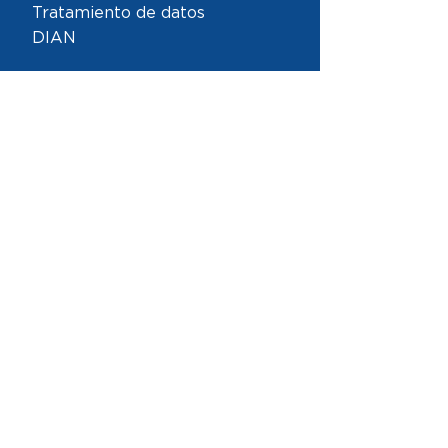
Tratamiento de datos
DIAN
Links
Inicio
Nosotros
Historia
Equipo
Nuestro Trabajo
Conocimiento
Novedades
Contacto
Contacto
Teléfono (+571)
400 00 31
Calle 70 No. 7-30 oficina 1001
Bogotá, D.C. - Colombia- Sur