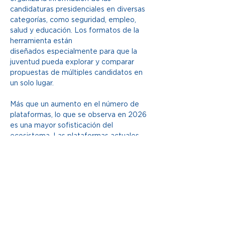
candidaturas presidenciales en diversas 
categorías, como seguridad, empleo, 
salud y educación. Los formatos de la 
herramienta están 
diseñados especialmente para que la 
juventud pueda explorar y comparar 
propuestas de múltiples candidatos en 
un solo lugar. 
Más que un aumento en el número de 
plataformas, lo que se observa en 2026 
es una mayor sofisticación del 
ecosistema. Las plataformas actuales 
permiten traducir propuestas, visualizar 
posiciones, organizar información y 
ayudar a ponderar concesiones 
electorales, con un enfoque también 
poblacional.  
Ahora bien, estas plataformas 
dependen de decisiones de diseño que 
no son neutras, especialmente si se 