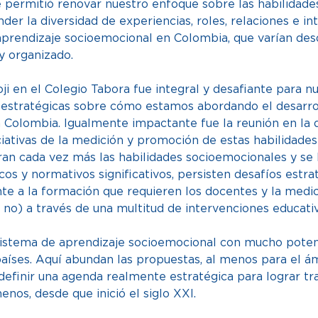
 permitió renovar nuestro enfoque sobre las habilidade
er la diversidad de experiencias, roles, relaciones e in
aprendizaje socioemocional en Colombia, que varían des
y organizado.  
ji en el Colegio Tabora fue integral y desafiante para nu
 estratégicas sobre cómo estamos abordando el desarrol
Colombia. Igualmente impactante fue la reunión en la q
ciativas de la medición y promoción de estas habilidades
ran cada vez más las habilidades socioemocionales y se
ticos y normativos significativos, persisten desafíos estra
te a la formación que requieren los docentes y la medic
no) a través de una multitud de intervenciones educativa
istema de aprendizaje socioemocional con mucho poten
íses. Aquí abundan las propuestas, al menos para el ám
 definir una agenda realmente estratégica para lograr t
os, desde que inició el siglo XXI.  