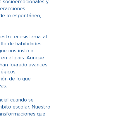
s socioemocionales y 
teracciones 
de lo espontáneo, 
estro ecosistema, al 
lo de habilidades 
ue nos instó a 
 en el país. Aunque 
 han logrado avances 
tégicos, 
ión de lo que 
s.  
cial cuando se 
bito escolar. Nuestro 
ransformaciones que 