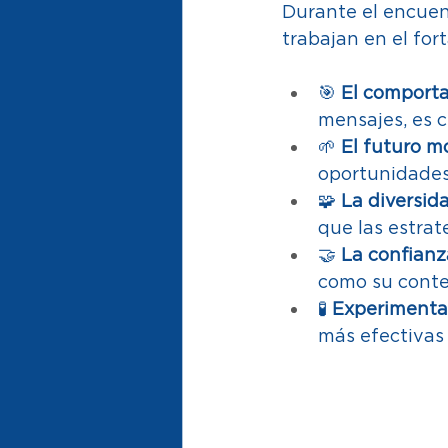
Durante el encuen
trabajan en el for
🎯 
El comport
mensajes, es c
🌱 
El futuro mo
oportunidades
🧩 
La diversid
que las estrat
🤝 
La confianz
como su conte
🧪 
Experimenta
más efectivas 