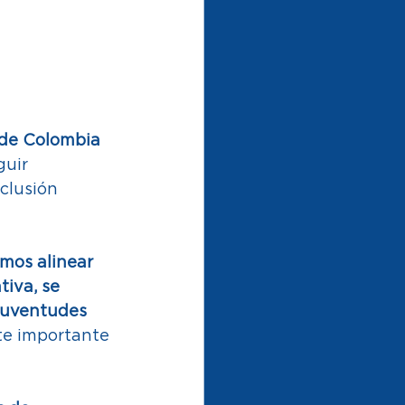
sde Colombia 
uir 
clusión 
mos alinear 
iva, se 
juventudes 
ste importante 