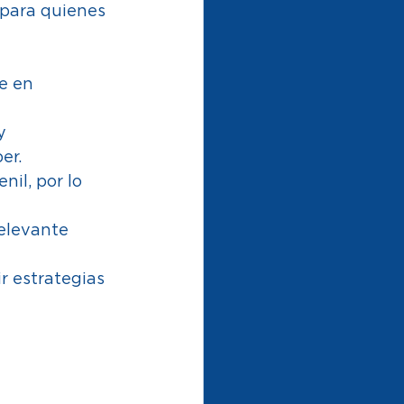
 para quienes 
e en 
y 
er. 
nil, por lo 
elevante 
r estrategias 