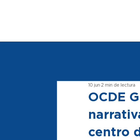
10 jun
2 min de lectura
OCDE Go
narrati
centro 