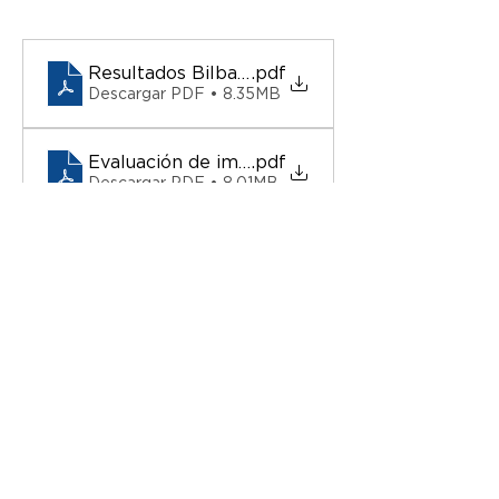
Resultados Bilbao versión pitch_ ppt
.pdf
Descargar PDF • 8.35MB
Evaluación de impacto y recomendaciones - Bi
.pdf
Descargar PDF • 8.01MB
Anterior
Más Documentos
Siguiente